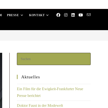
OI
PRESSE
KONTAKT
Aktuelles
Ein Film für die Ewigkeit-Frankfurter Neue
Presse berichtet
Doktor Faust in der Modewelt