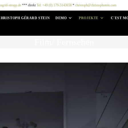
ingrid-stropp.de
*** direkt
Tel: +49 (0) 179-5143658
*
christoph@christophstein.com
CHRISTOPH GÉRARD STEIN
DEMO
PROJEKTE
C´EST M
Film/ Fernsehen