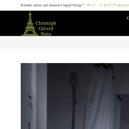
Kontakt: talents and characters Ingrid Stropp *
+49 171 - 52 46 075
*
talents@