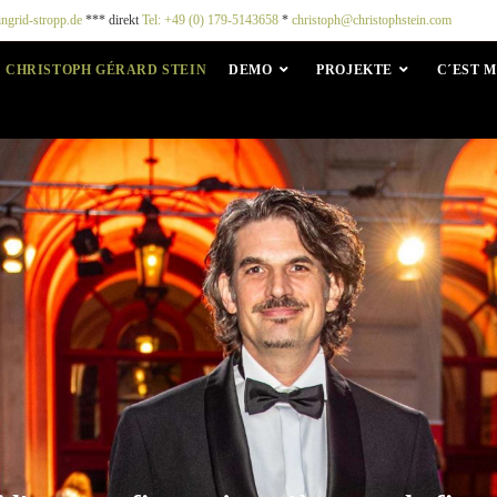
ingrid-stropp.de
*** direkt
Tel: +49 (0) 179-5143658
*
christoph@christophstein.com
CHRISTOPH GÉRARD STEIN
DEMO
PROJEKTE
C´EST M