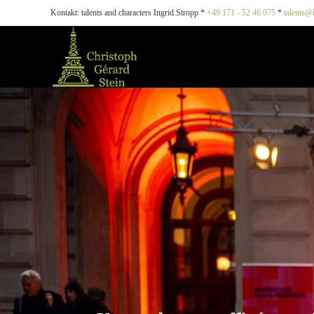
Kontakt: talents and characters Ingrid Stropp *
+49 171 - 52 46 075
*
talents@