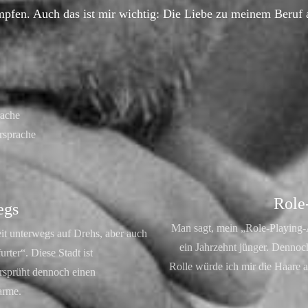
pfen. Auch das ist mir wichtig: Die Liebe zu meinem Beruf a
rache
rsprache
Role
egs
Man sagt, mein „Role-Playing-
it unterwegs auf Drehs, aber auch
ein Jahrzehnt jünger. Dennoc
rter“. Diese Stadt ist
Rolle würde ich mir die Haare 
ersprüht dennoch einen
arme.