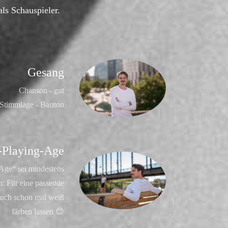
ls Schauspieler.
Gesang
Chanson - gut
Stimmlage - Bariton
-Playing-Age
Age“ sei mindestens
h: Für eine passende
auch schon mal weiß
färben lassen 😊