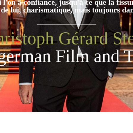
l'on a confiance, jusqu'à ce que la fissu
 de lui, charismatique, mais toujours da
ristoph Gérard St
german Film and 