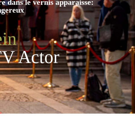
re dans le vernis apparaisse:
ngereux
ein
TV Actor