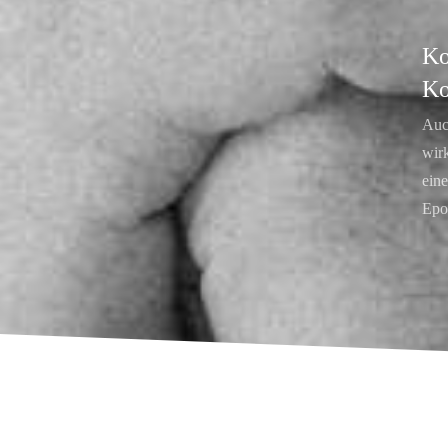
Ko
Ko
Auc
wirk
eine
Epo