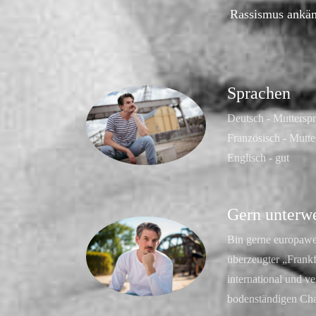
Rassismus ankäm
Sprachen
Deutsch - Muttersp
Französisch - Mutte
Englisch - gut
Gern unterw
Bin gerne europawe
überzeugter „Frankfu
international und v
bodenständigen Ch