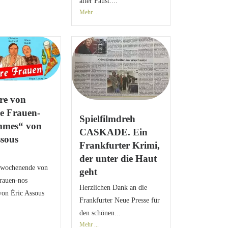
alter Faust....
Mehr ...
re von
e Frauen-
Spielfilmdreh
mmes“ von
CASKADE. Ein
ssous
Frankfurter Krimi,
der unter die Haut
nwochenende von
geht
rauen-nos
Herzlichen Dank an die
on Éric Assous
Frankfurter Neue Presse für
den schönen...
Mehr ...