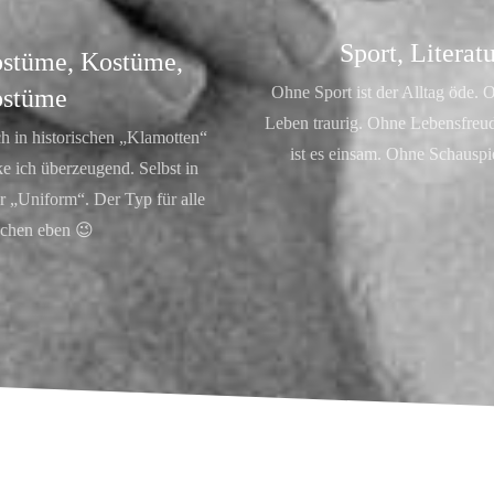
Sport, Literat
stüme, Kostüme,
Ohne Sport ist der Alltag öde. O
stüme
Leben traurig. Ohne Lebensfreu
h in historischen „Klamotten“
ist es einsam. Ohne Schauspi
e ich überzeugend. Selbst in
r „Uniform“. Der Typ für alle
chen eben 😉