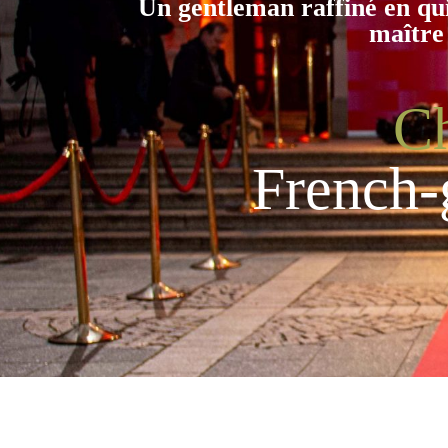
Un gentleman raffiné en qui 
maître
Ch
French-