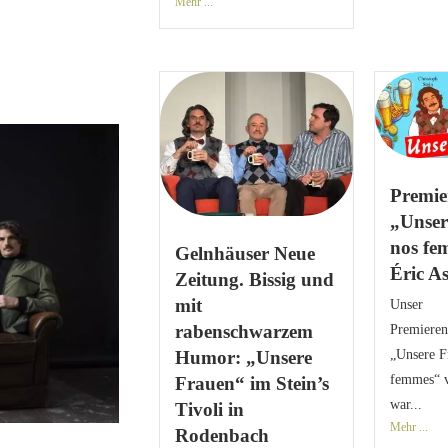
Mehr ...
Premie
„Unser
nos fe
Gelnhäuser Neue
Éric A
Zeitung. Bissig und
mit
Unser
rabenschwarzem
Premiere
„Unsere F
Humor: „Unsere
femmes“ v
Frauen“ im Stein’s
war...
Tivoli in
Mehr ...
Rodenbach