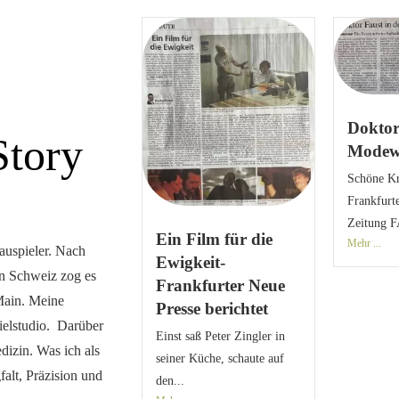
Doktor
Story
Modew
Schöne Kri
Frankfurt
Zeitung F
Ein Film für die
Mehr ...
auspieler. Nach
Ewigkeit-
en Schweiz zog es
Frankfurter Neue
Main. Meine
Presse berichtet
ielstudio. Darüber
Einst saß Peter Zingler in
dizin. Was ich als
seiner Küche, schaute auf
falt, Präzision und
den...