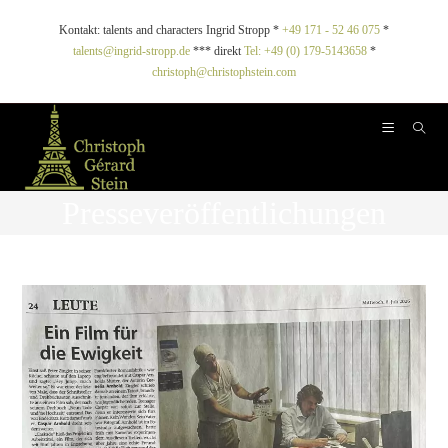
Kontakt: talents and characters Ingrid Stropp *
+49 171 - 52 46 075
*
talents@ingrid-stropp.de
*** direkt
Tel: +49 (0) 179-5143658
*
christoph@christophstein.com
Presseveröffentlichungen