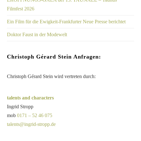
Myriam und Christoph als Zelda und Scott F. Fitzgerald