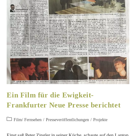
Ein Film für die Ewigkeit-
Frankfurter Neue Presse berichtet
Film/ Fernsehen
/
Presseveröffentlichungen
/
Projekte
Einst saß Peter Zingler in seiner Küche, schaute auf den Laptop