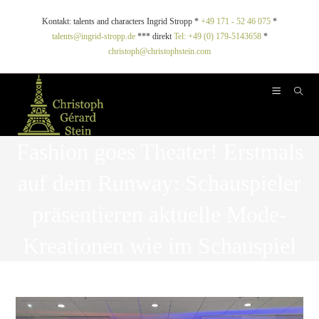
Kontakt: talents and characters Ingrid Stropp *
+49 171 - 52 46 075
*
talents@ingrid-stropp.de
*** direkt
Tel: +49 (0) 179-5143658
*
christoph@christophstein.com
Fashion goes Theater! Erstmals
auf dem Runway: Schauspieler
präsentieren aktuelle Mode-
Kreationen wie im Schauspiel