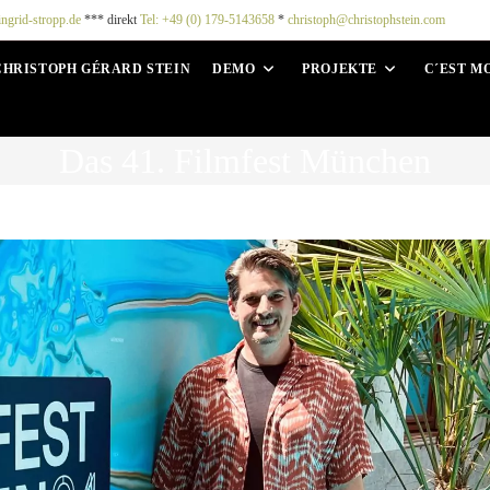
ingrid-stropp.de
*** direkt
Tel: +49 (0) 179-5143658
*
christoph@christophstein.com
CHRISTOPH GÉRARD STEIN
DEMO
PROJEKTE
C´EST M
Das 41. Filmfest München