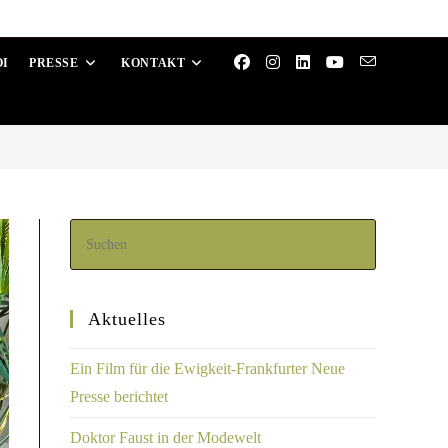
OI
PRESSE
KONTAKT
Aktuelles
Ein Film für die Ewigkeit-Frankfurter Neue
Presse berichtet
Doktor Faust in der Modewelt