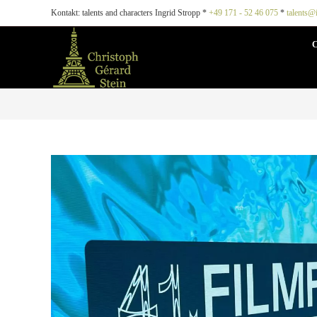
Kontakt: talents and characters Ingrid Stropp *
+49 171 - 52 46 075
*
talents@