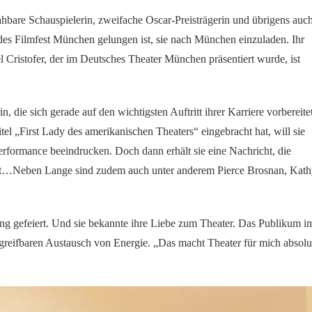
ahbare Schauspielerin, zweifache Oscar-Preisträgerin und übrigens auc
ng des Filmfest München gelungen ist, sie nach München einzuladen. Ihr
tofer, der im Deutsches Theater München präsentiert wurde, ist
, die sich gerade auf den wichtigsten Auftritt ihrer Karriere vorbereitet
tel „First Lady des amerikanischen Theaters“ eingebracht hat, will sie
erformance beeindrucken. Doch dann erhält sie eine Nachricht, die
ziert…Neben Lange sind zudem auch unter anderem Pierce Brosnan, Kat
ng gefeiert. Und sie bekannte ihre Liebe zum Theater. Das Publikum i
 greifbaren Austausch von Energie. „Das macht Theater für mich absolu