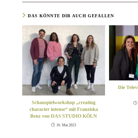
DAS KÖNNTE DIR AUCH GEFALLEN
Die Tele
Schauspielworkshop „creating
character intense“ mit Franziska
Benz von DAS STUDIO KÖLN
16. Mai 2023