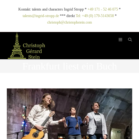
Kontakt: talents and characters Ingrid Stropp *
+49 171 - 52 46 075
*
talents@ingrid-stropp.de
*** direkt
Tel: +49 (0) 179-5143658
*
christoph@christophstein.com
Frankfurt liest ein Buch