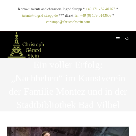
Kontakt: talents and characters Ingrid Stropp *
+49 171 - 52 46 075
*
talents@ingrid-stropp.de
*** direkt
Tel: +49 (0) 179-5143658
*
christoph@christophstein.com
Ein voller Erfolg:
„Nachbeben“ im Kunstverein
der Familie Montez und in der
Stadtbibliothek Bad Vilbel