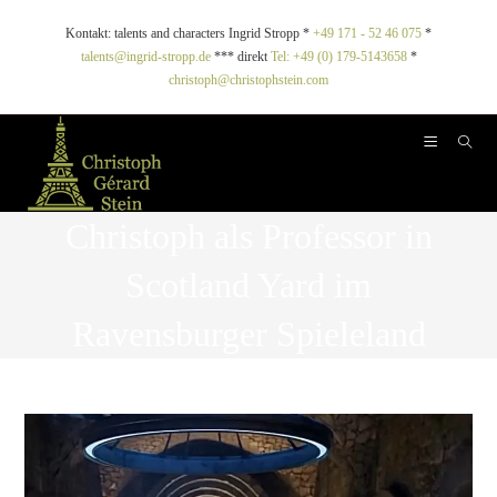
Kontakt: talents and characters Ingrid Stropp *
+49 171 - 52 46 075
*
talents@ingrid-stropp.de
*** direkt
Tel: +49 (0) 179-5143658
*
christoph@christophstein.com
Christoph als Professor in
Scotland Yard im
Ravensburger Spieleland