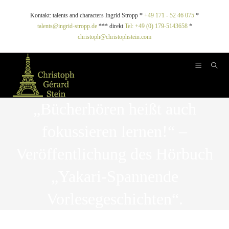
Kontakt: talents and characters Ingrid Stropp *
+49 171 - 52 46 075
*
talents@ingrid-stropp.de
*** direkt
Tel: +49 (0) 179-5143658
*
christoph@christophstein.com
„Bücherhören heißt auch
fokussieren lernen!“ –
Veröffentlichung des Hörbuch
„Yakari-Spannende
Vorlesegeschichten“.