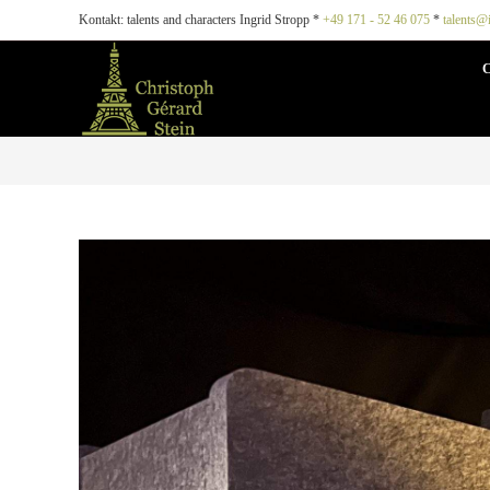
Kontakt: talents and characters Ingrid Stropp *
+49 171 - 52 46 075
*
talents@