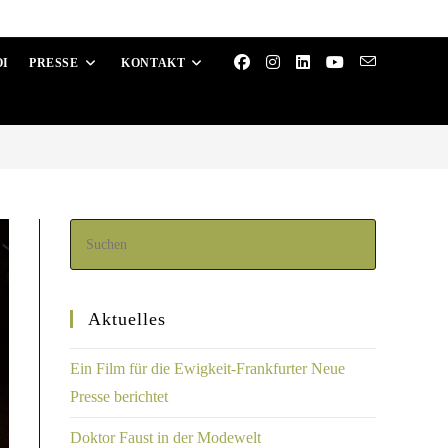
OI
PRESSE
KONTAKT
Aktuelles
Ein Film für die Ewigkeit-Frankfurter Neue
Presse berichtet
Doktor Faust in der Modewelt