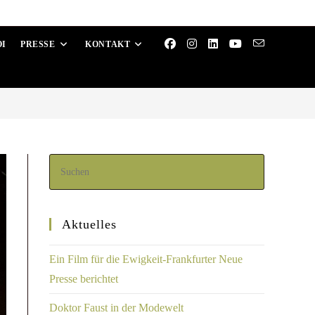
OI
PRESSE
KONTAKT
Aktuelles
Ein Film für die Ewigkeit-Frankfurter Neue
Presse berichtet
Doktor Faust in der Modewelt