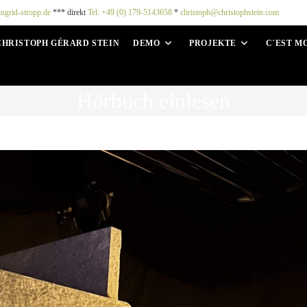
ingrid-stropp.de
*** direkt
Tel: +49 (0) 179-5143658
*
christoph@christophstein.com
CHRISTOPH GÉRARD STEIN
DEMO
PROJEKTE
C´EST M
Hörbuch einlesen