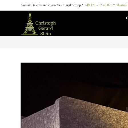
Kontakt: talents and characters Ingrid Stropp *
+49 171 - 52 46 075
*
talents@