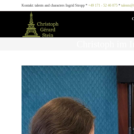
Kontakt: talents and characters Ingrid Stropp *
+49 171 - 52 46 075
*
talents@
Christoph im I