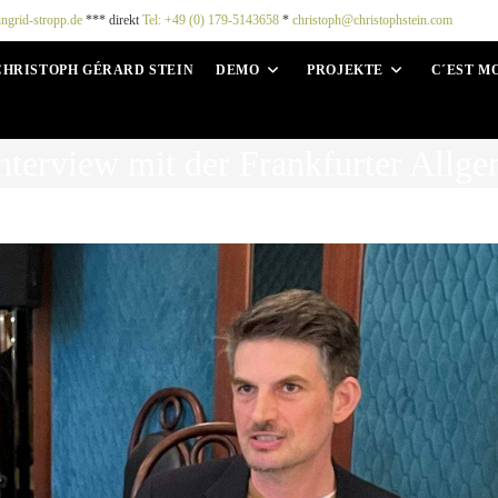
ingrid-stropp.de
*** direkt
Tel: +49 (0) 179-5143658
*
christoph@christophstein.com
CHRISTOPH GÉRARD STEIN
DEMO
PROJEKTE
C´EST M
nterview mit der Frankfurter Allg