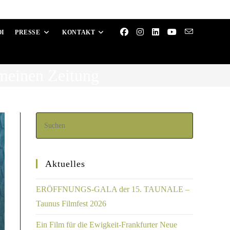
OI
PRESSE
KONTAKT
emeinen Zeitung
Aktuelles
ERÖFFNUNGS-GALA der 15. TAUNALE –
Taunus Filmfest 2026
Ein Film für die Ewigkeit-Frankfurter Neue