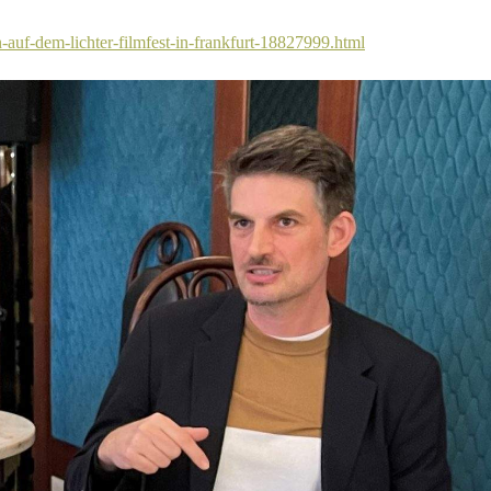
in-auf-dem-lichter-filmfest-in-frankfurt-18827999.html