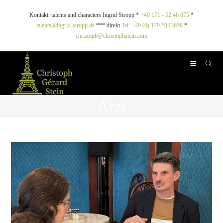
Kontakt: talents and characters Ingrid Stropp *
+49 171 - 52 46 075
*
talents@ingrid-stropp.de
*** direkt
Tel: +49 (0) 179-5143658
*
christoph@christophstein.com
Arzt