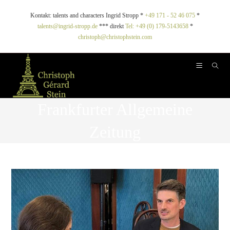
Kontakt: talents and characters Ingrid Stropp *
+49 171 - 52 46 075
*
talents@ingrid-stropp.de
*** direkt
Tel: +49 (0) 179-5143658
*
christoph@christophstein.com
Frankfurter Allgemeine
Zeitung