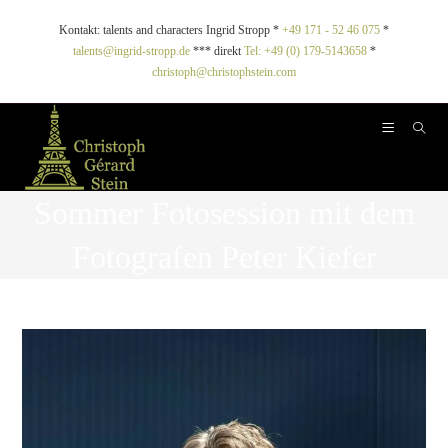
Kontakt: talents and characters Ingrid Stropp *
+49 171 - 52 46 075
*
talents@ingrid-stropp.de
*** direkt
Tel: +49 (0) 179-5143658
*
christoph@christophstein.com
Sommer Fotosession mit dem
Fotografen Peter Kiefer