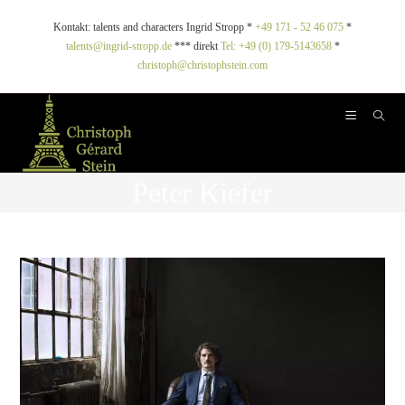
Kontakt: talents and characters Ingrid Stropp *
+49 171 - 52 46 075
*
talents@ingrid-stropp.de
*** direkt
Tel: +49 (0) 179-5143658
*
christoph@christophstein.com
Peter Kiefer