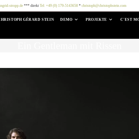
ingrid-stropp.de
*** direkt
Tel: +49 (0) 179-5143658
*
christoph@christophstein.com
CHRISTOPH GÉRARD STEIN
DEMO
PROJEKTE
C´EST M
Ein Gentleman mit Rissen