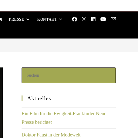
OI
PRESSE
KONTAKT
Aktuelles
Ein Film für die Ewigkeit-Frankfurter Neue
Presse berichtet
Doktor Faust in der Modewelt