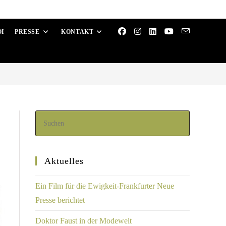
OI
PRESSE
KONTAKT
Aktuelles
Ein Film für die Ewigkeit-Frankfurter Neue
Presse berichtet
Doktor Faust in der Modewelt