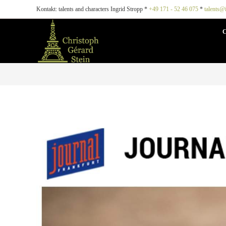
Kontakt: talents and characters Ingrid Stropp *
+49 171 - 52 46 075
*
talents@