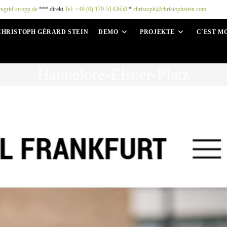
ingrid-stropp.de
*** direkt
Tel: +49 (0) 179-5143658
*
christoph@christophstein.com
CHRISTOPH GÉRARD STEIN
DEMO
PROJEKTE
C´EST M
Hannelore-Elsner-Platz