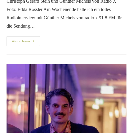
präsentieren aktuelle Mode-
Kreationen wie im Schauspiel
Presseinformationen
/
Presseveröffentlichungen
/
Projekte
/
Theater
Foto: Klaus Rössler. Pia-Louise Jahn und Christoph Gérard
Stein auf dem Laufsteg Am 7. Oktober findet im Frankfurter
Skyline Plaza die Premiere einer im wahrsten Sinne
außergewöhnlichen Moden-Show statt. Denn…
Weiterlesen