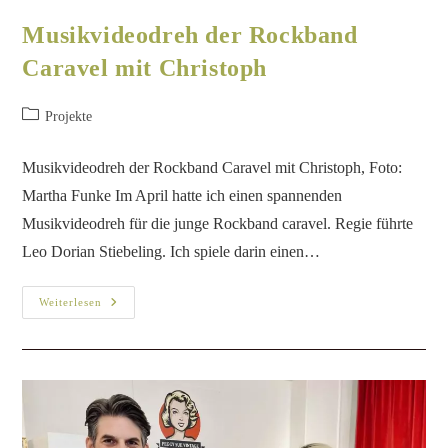
Welt der 20er Jahre
Presseinformationen
/
Projekte
/
Sprech-/
Synchronrollen
/
Theater
Christoph als Ansager das Trautonium Am 23.11.2023 darf man
sich im Frankfurter MOMEM (Museum of Modern Electronic
Music) auf eine außergewöhnliche Veranstaltung freuen. In
dem Hochtempel der elektronischen Musik besinnt…
Weiterlesen