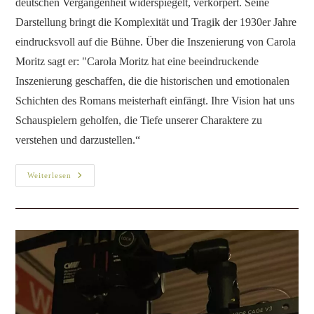
Mittels Meta Human Technology
wird ein Digitaler Arzt erschaffen
Film/ Fernsehen
/
Fotos
/
Projekte
/
Sprech-/ Synchronrollen
Mittels Meta Human Technologie wird ein digitaler Doc für
eine große Krankenkasse erschaffen. Produktion: Elbkind
Reply Für eine große deutsche Krankenkasse wurde ein
Digitaler Arzt erschaffen. Zusammen mit der
Produktionsfirma…