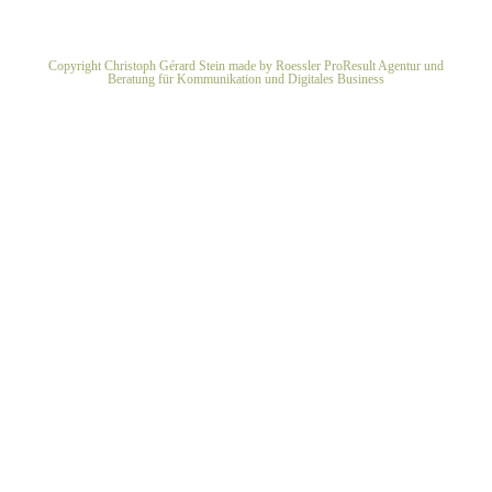
Christoph zu Gast bei „RheinMain Im Blick“, rheinmaintv Herzlichen
Dank an die Moderatorin Anke Seeling für das tolle Interview mit mir. Ich
berichte über meine Arbeit als Schauspieler und meinem letzten
Filmprojekt „Die Macht der Entscheidung“ von Anton Algrang und
Barbara Haker (FTW) Foto: Edda Rössler
Christoph zu Gast bei „RheinMain
Im Blick“, rheinmaintv
Film/ Fernsehen
/
Presseveröffentlichungen
/
Projekte
Christoph zu Gast bei „RheinMain Im Blick“, rheinmaintv