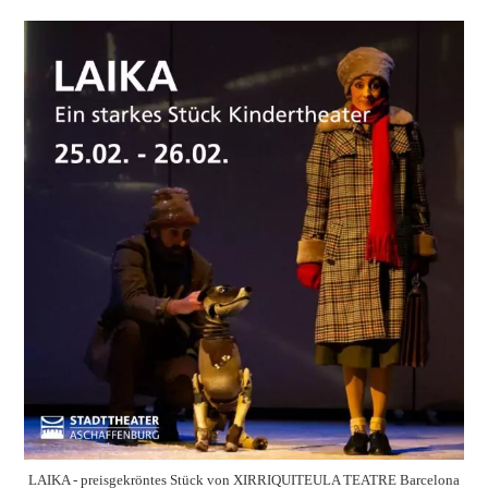
Christoph zu Gast bei Radio X
Film/
Fernsehen
/
Fotos
/
Presseveröffentlichungen
/
Projekte
/
Theater
Christoph Gérard Stein und Günther Michels von Radio X.
Foto: Edda Rössler Am Wochenende hatte ich ein tolles
Radiointerview mit Günther Michels von radio x 91.8 FM für
die Sendung…
Weiterlesen