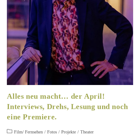
Die Deutschen und die Polen-Szenenbild Fotograf: Reinhard Berg
Christoph Gérard’s Zeitreisen
Film/
Fernsehen
/
Presseinformationen
/
Presseveröffentlichungen
/
Projekte
Manche Gesichter, manche „Typen“ stehen nur für ein
Jahrzehnt, nur für eine Epoche oder nur für ein Jahrhundert.
Viele Regisseure teilen mir jedoch mit, dass ich der „perfekte
Typ für…