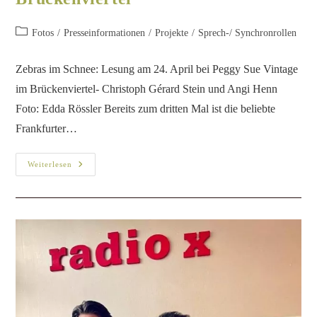
Cast Katharina Bier und Christoph Gérard Stein am Drehort. Foto: Conny
Rettig
Zur 75. Frankfurter Buchmesse
Filmbeitrag „Übertretung“ von
Louise Kennedy auf 3sat
Film/
Fernsehen
/
Presseinformationen
/
Presseveröffentlichungen
/
Projekte
Liebe Freunde, bald ist es wieder so weit: Die Buchmesse
Frankfurt öffnet am 18. Oktober ihre Pforten. Mittlerweile in
der 75. Ausgabe! Ihr wisst, wie wichtig mir Literatur ist.
Umso…
Weiterlesen