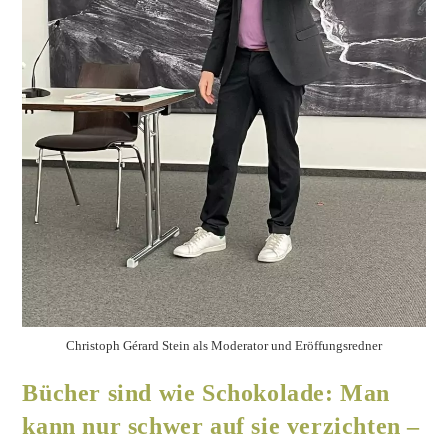
Zurück ins 18. Jahrhundert. Virtual
Reality-Experience im Ekhof
Theater Gotha
Film/ Fernsehen
/
Projekte
/
Theater
Im Bild: Ronja Rückgauer und Christoph Gérard Stein Im
historischen Ekhof Theater in Gotha selbst werden die
Besucher*innen durch „Virtual Reality (VR)-Experience“-
Technologien in die Zeit um 1775 versetzt, hinein in…
Weiterlesen