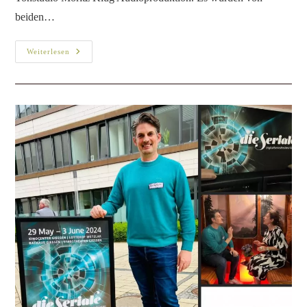
Alles neu macht… der April!
Interviews, Drehs, Lesung und noch
eine Premiere.
Film/ Fernsehen
/
Fotos
/
Projekte
/
Theater
Fotografin: Melina Johannsen Liebe Freunde, nicht alles neu,
aber doch Vieles steht für mich im April an. Es werden
spannende Begegnungen werden und ich freue mich bereits
jetzt schon, Euch…
Weiterlesen