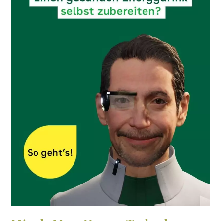
Hannelore-Elsner-Platz-Warum waren so wenig Frankfurter Schauspieler
eingeladen?
Hannelore-Elsner-Platz
Presseinformationen
/
Presseveröffentlichungen
/
Projekte