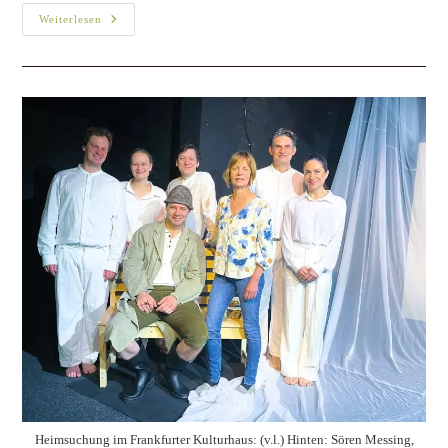
Christoph Gérard Stein als Moderator und Eröffungsredner
Bücher sind wie Schokolade: Man
kann nur schwer auf sie verzichten –
Moderation von Christoph Gérard
Stein anlässlich der 3. Frankfurter
Lesezeit im „Haus des Buches“
Presseinformationen
/
Presseveröffentlichungen
/
Projekte
Bücher sind wie Schokolade: Man kann nur schwer auf sie
verzichten - Moderation von Christoph Gérard Stein anlässlich
der 3. Frankfurter Lesezeit im „Haus des Buches“
Weiterlesen