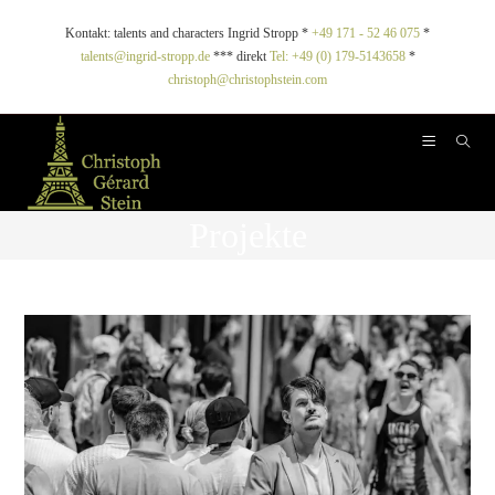
Zebras im Schnee: Lesung am 24. April bei Peggy Sue Vintage im
Brückenviertel
Zebras im Schnee: Lesung am 24.
April bei Peggy Sue Vintage im
Brückenviertel
Fotos
/
Presseinformationen
/
Projekte
/
Sprech-/ Synchronrollen
Zebras im Schnee: Lesung am 24. April bei Peggy Sue Vintage
im Brückenviertel- Christoph Gérard Stein und Angi Henn
Foto: Edda Rössler Bereits zum dritten Mal ist die beliebte
Frankfurter…
Weiterlesen