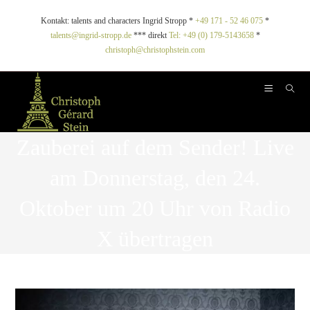
Kontakt: talents and characters Ingrid Stropp *
+49 171 - 52 46 075
*
talents@ingrid-stropp.de
*** direkt
Tel: +49 (0) 179-5143658
*
christoph@christophstein.com
Zauberei auf dem Sender! Live
am Donnerstag, den 24.
Oktober um 20 Uhr von Radio
X übertragen