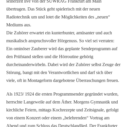
seinerzeit live von der SÜWRAG Frankfurt am Main
übertragen. Das Stück geht spielerisch mit der neuen
Radiotechnik um und lotet die Möglichkeiten des „neuen“
Mediums aus.
Die Zuhörer erwartet ein kunterbunter, amüsanter und auch
musikalisch anspruchsvoller Hörgenuss. So viel sei verraten:
Ein ominöser Zauberer wird das geplante Sendeprogramm auf
den Prüfstand stellen und die Hörroutine gehörig
durcheinanderwirbeln. Dabei wird der Zuhörer selbst Zeuge der
Störung, bangt mit den Verantwortlichen und darf sich über
viele, oft in Montageform dargebotene Überraschungen freuen.
Als 1923/ 1924 die ersten Programmsender gegründet wurden,
herrschte Langeweile auf dem Äther. Morgens Gymnastik und
kirchliche Feiern, mittags Kochrezepte und Zeitsignale, gefolgt
von einem Konzert oder einem „belehrenden“ Vortrag am
Abend und zum Schluss das Deutschlandlied. Der Frankfurter