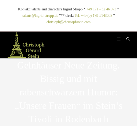
Kontakt: talents and characters Ingrid Stropp *
+49 171 - 52 46 075
*
talents@ingrid-stropp.de
*** direkt
Tel: +49 (0) 179-5143658
*
christoph@christophstein.com
Gelnhäuser Neue Zeitung.
Bissig und mit
rabenschwarzem Humor:
„Unsere Frauen“ im Stein’s
Tivoli in Rodenbach