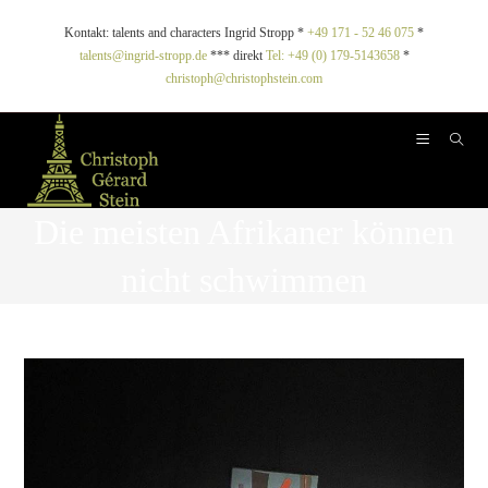
Kontakt: talents and characters Ingrid Stropp *
+49 171 - 52 46 075
*
talents@ingrid-stropp.de
*** direkt
Tel: +49 (0) 179-5143658
*
christoph@christophstein.com
Die meisten Afrikaner können
nicht schwimmen