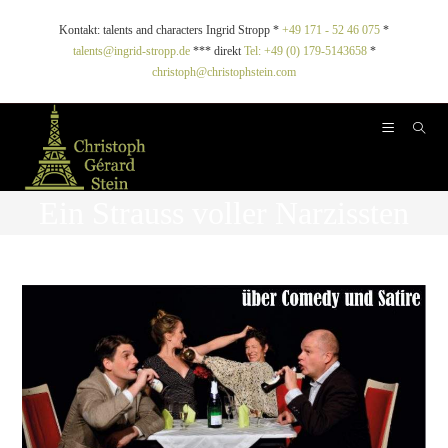
Kontakt: talents and characters Ingrid Stropp *
+49 171 - 52 46 075
*
talents@ingrid-stropp.de
*** direkt
Tel: +49 (0) 179-5143658
*
christoph@christophstein.com
Ein Strauss voller Narzissten