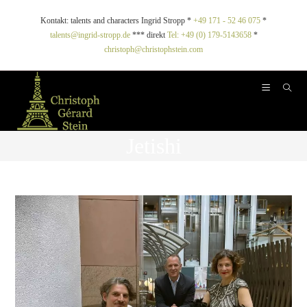
Kontakt: talents and characters Ingrid Stropp *
+49 171 - 52 46 075
*
talents@ingrid-stropp.de
*** direkt
Tel: +49 (0) 179-5143658
*
christoph@christophstein.com
Jetishi