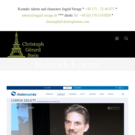
Kontakt: talents and characters Ingrid Stropp *
+49 171 - 52 46 075
*
talents@ingrid-stropp.de
*** direkt
Tel: +49 (0) 179-5143658
*
christoph@christophstein.com
Heinrich Kramer