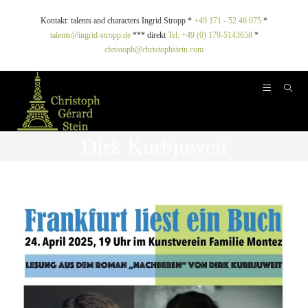
Kontakt: talents and characters Ingrid Stropp *
+49 171 - 52 46 075
*
talents@ingrid-stropp.de
*** direkt
Tel: +49 (0) 179-5143658
*
christoph@christophstein.com
Dirk Kurbjuweit