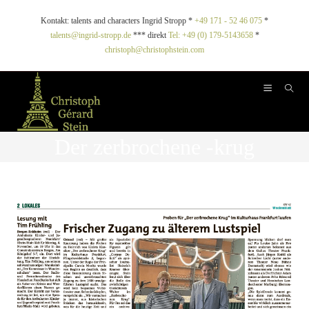
Kontakt: talents and characters Ingrid Stropp *
+49 171 - 52 46 075
*
talents@ingrid-stropp.de
*** direkt
Tel: +49 (0) 179-5143658
*
christoph@christophstein.com
Der zerbrochene -krug