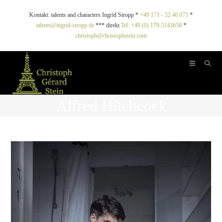
Kontakt: talents and characters Ingrid Stropp *
+49 171 - 52 46 075
*
talents@ingrid-stropp.de
*** direkt
Tel: +49 (0) 179-5143658
*
christoph@christophstein.com
Alfred Hitchcock