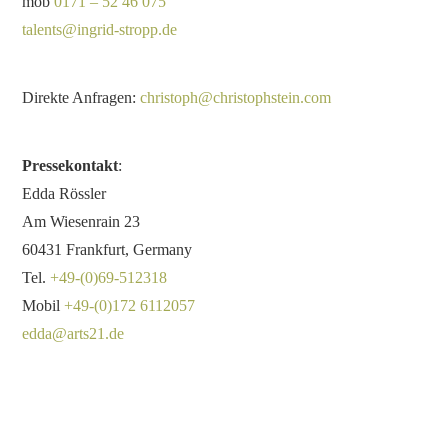
mob
0171 – 52 46 075
talents@ingrid-stropp.de
Direkte Anfragen:
christoph@christophstein.com
Pressekontakt
:
Edda Rössler
Am Wiesenrain 23
60431 Frankfurt, Germany
Tel.
+49-(0)69-512318
Mobil
+49-(0)172 6112057
edda@arts21.de