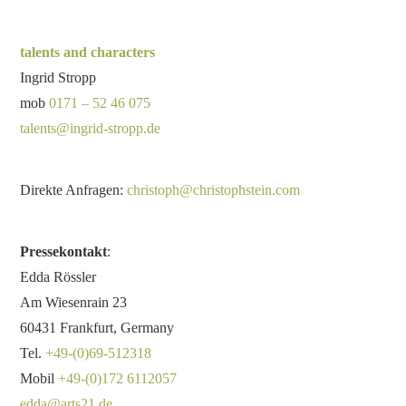
talents and characters
Ingrid Stropp
mob
0171 – 52 46 075
talents@ingrid-stropp.de
Direkte Anfragen:
christoph@christophstein.com
Pressekontakt
:
Edda Rössler
Am Wiesenrain 23
60431 Frankfurt, Germany
Tel.
+49-(0)69-512318
Mobil
+49-(0)172 6112057
edda@arts21.de