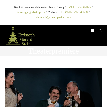
Kontakt: talents and characters Ingrid Stropp *
+49 171 - 52 46 075
*
talents@ingrid-stropp.de
*** direkt
Tel: +49 (0) 179-5143658
*
christoph@christophstein.com
Theaterpremiere