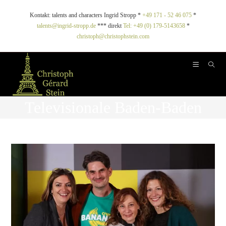
Kontakt: talents and characters Ingrid Stropp *
+49 171 - 52 46 075
*
talents@ingrid-stropp.de
*** direkt
Tel: +49 (0) 179-5143658
*
christoph@christophstein.com
Televisionale Baden-Baden