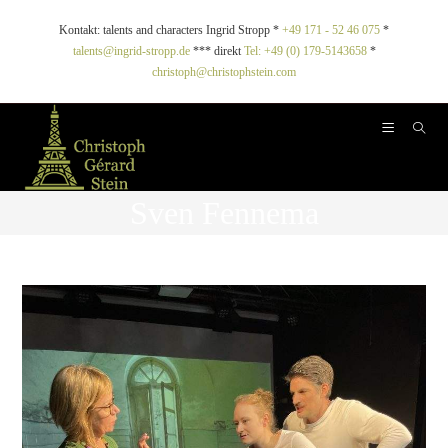
Kontakt: talents and characters Ingrid Stropp *
+49 171 - 52 46 075
*
talents@ingrid-stropp.de
*** direkt
Tel: +49 (0) 179-5143658
*
christoph@christophstein.com
Sven Fennema