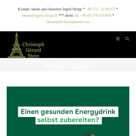
Kontakt: talents and characters Ingrid Stropp *
+49 171 - 52 46 075
*
talents@ingrid-stropp.de
*** direkt
Tel: +49 (0) 179-5143658
*
christoph@christophstein.com
Meta Human