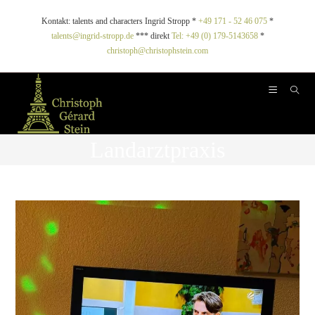
Kontakt: talents and characters Ingrid Stropp *
+49 171 - 52 46 075
*
talents@ingrid-stropp.de
*** direkt
Tel: +49 (0) 179-5143658
*
christoph@christophstein.com
Landarztpraxis