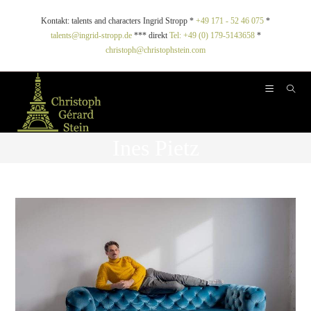
Kontakt: talents and characters Ingrid Stropp *
+49 171 - 52 46 075
*
talents@ingrid-stropp.de
*** direkt
Tel: +49 (0) 179-5143658
*
christoph@christophstein.com
Ines Pietz