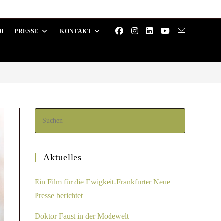
OI
PRESSE
KONTAKT
Aktuelles
Ein Film für die Ewigkeit-Frankfurter Neue
Presse berichtet
Doktor Faust in der Modewelt