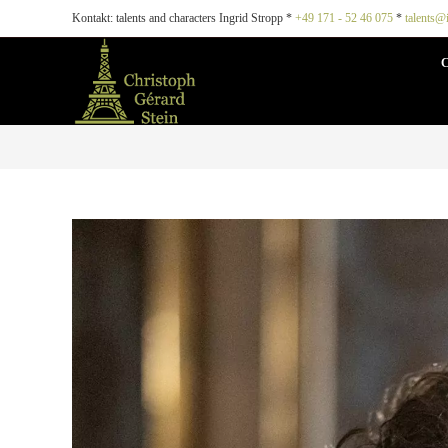
Kontakt: talents and characters Ingrid Stropp *
+49 171 - 52 46 075
*
talents@