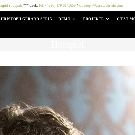
ingrid-stropp.de
*** direkt
Tel: +49 (0) 179-5143658
*
christoph@christophstein.com
CHRISTOPH GÉRARD STEIN
DEMO
PROJEKTE
C´EST M
Hörspiel