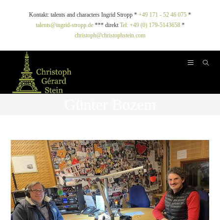
Kontakt: talents and characters Ingrid Stropp *
+49 171 - 52 46 075
*
talents@ingrid-stropp.de
*** direkt
Tel: +49 (0) 179-5143658
*
christoph@christophstein.com
Günter Bozem