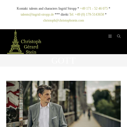
Kontakt: talents and characters Ingrid Stropp *
+49 171 - 52 46 075
*
talents@ingrid-stropp.de
*** direkt
Tel: +49 (0) 179-5143658
*
christoph@christophstein.com
GOTT