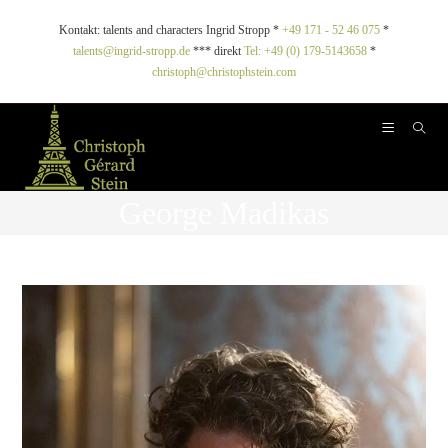
Kontakt: talents and characters Ingrid Stropp *
+49 171 - 52 46 075
*
talents@ingrid-stropp.de
*** direkt
Tel: +49 (0) 179-5143658
*
christoph@christophstein.com
George Madikas