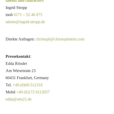
talents and characters
Ingrid Stropp
mob
0171 – 52 46 075
talents@ingrid-stropp.de
Direkte Anfragen:
christoph@christophstein.com
Pressekontakt
:
Edda Rössler
Am Wiesenrain 23
60431 Frankfurt, Germany
Tel.
+49-(0)69-512318
Mobil
+49-(0)172 6112057
edda@arts21.de