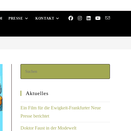
OI
PRESSE
KONTAKT
Aktuelles
Ein Film für die Ewigkeit-Frankfurter Neue
Presse berichtet
Doktor Faust in der Modewelt