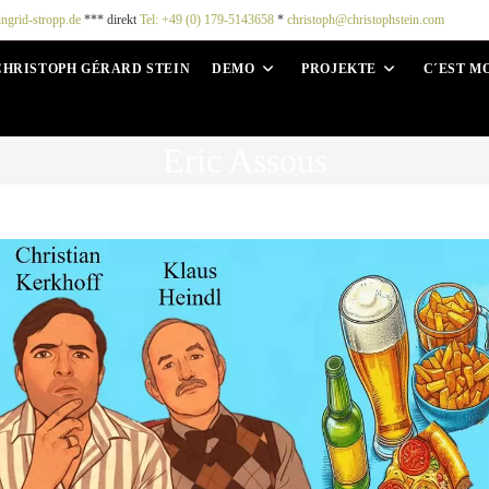
ingrid-stropp.de
*** direkt
Tel: +49 (0) 179-5143658
*
christoph@christophstein.com
CHRISTOPH GÉRARD STEIN
DEMO
PROJEKTE
C´EST M
Eric Assous