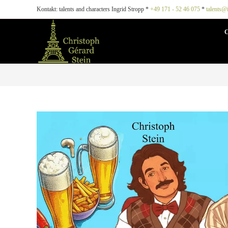
Kontakt: talents and characters Ingrid Stropp *
+49 171 - 52 46 075
*
talents@