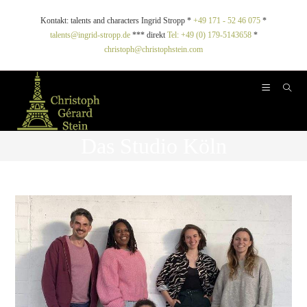
Kontakt: talents and characters Ingrid Stropp *
+49 171 - 52 46 075
*
talents@ingrid-stropp.de
*** direkt
Tel: +49 (0) 179-5143658
*
christoph@christophstein.com
Das Studio Köln