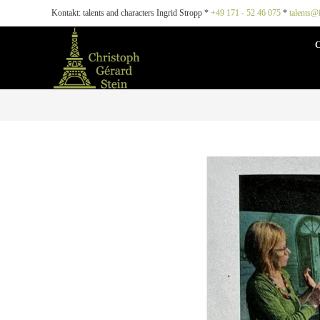
Kontakt: talents and characters Ingrid Stropp *
+49 171 - 52 46 075
*
talents@