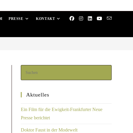
OI
PRESSE
KONTAKT
Aktuelles
Ein Film für die Ewigkeit-Frankfurter Neue
Presse berichtet
Doktor Faust in der Modewelt