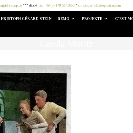
ingrid-stropp.de
*** direkt
Tel: +49 (0) 179-5143658
*
christoph@christophstein.com
CHRISTOPH GÉRARD STEIN
DEMO
PROJEKTE
C´EST M
Carola Moritz