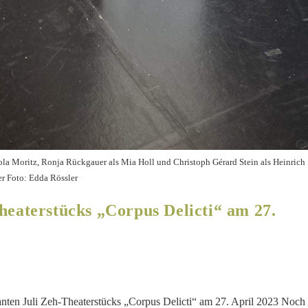
rola Moritz, Ronja Rückgauer als Mia Holl und Christoph Gérard Stein als Heinrich
r Foto: Edda Rössler
heaterstücks „Corpus Delicti“ am 27.
santen Juli Zeh-Theaterstücks „Corpus Delicti“ am 27. April 2023 Noch