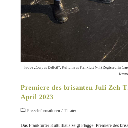
Probe „Corpus Delicti“, Kulturhaus Frankfurt (v.l.) Regisseurin Ca
Krame
Premiere des brisanten Juli Zeh-T
April 2023
Presseinformationen
/
Theater
Das Frankfurter Kulturhaus zeigt Flagge: Premiere des bri