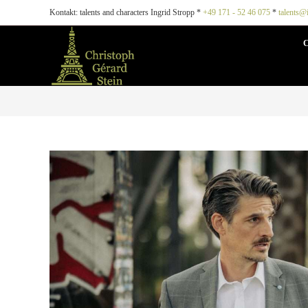
Kontakt: talents and characters Ingrid Stropp *
+49 171 - 52 46 075
*
talents@