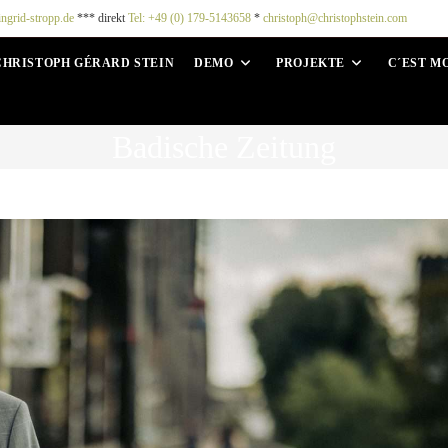
ingrid-stropp.de
*** direkt
Tel: +49 (0) 179-5143658
*
christoph@christophstein.com
CHRISTOPH GÉRARD STEIN
DEMO
PROJEKTE
C´EST M
Badische Zeitung