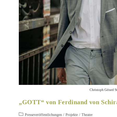
Christoph Gérard S
„GOTT“ von Ferdinand von Schir
Presseveröffentlichungen
/
Projekte
/
Theater