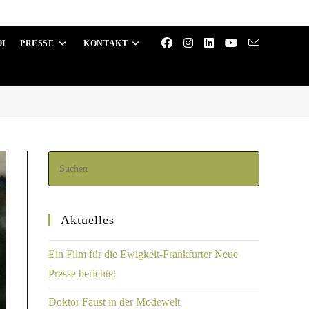
OI
PRESSE
KONTAKT
Aktuelles
Ein Film für die Ewigkeit-Frankfurter Neue
Presse berichtet
Doktor Faust in der Modewelt