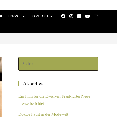
OI
PRESSE
KONTAKT
Aktuelles
Ein Film für die Ewigkeit-Frankfurter Neue
Presse berichtet
Doktor Faust in der Modewelt