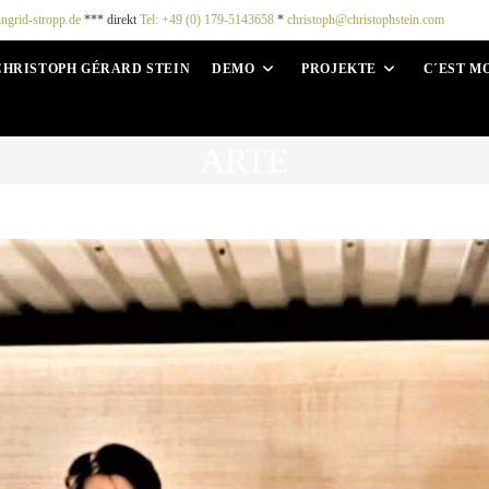
ingrid-stropp.de
*** direkt
Tel: +49 (0) 179-5143658
*
christoph@christophstein.com
CHRISTOPH GÉRARD STEIN
DEMO
PROJEKTE
C´EST M
ARTE