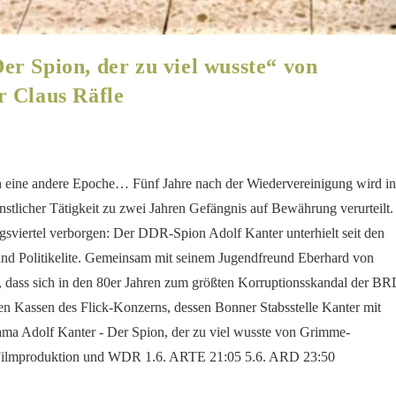
r Spion, der zu viel wusste“ von
 Claus Räfle
in eine andere Epoche… Fünf Jahre nach der Wiedervereinigung wird in
tlicher Tätigkeit zu zwei Jahren Gefängnis auf Bewährung verurteilt.
gsviertel verborgen: Der DDR-Spion Adolf Kanter unterhielt seit den
 und Politikelite. Gemeinsam mit seinem Jugendfreund Eberhard von
r, dass sich in den 80er Jahren zum größten Korruptionsskandal der B
n Kassen des Flick-Konzerns, dessen Bonner Stabsstelle Kanter mit
rama Adolf Kanter - Der Spion, der zu viel wusste von Grimme-
k! Filmproduktion und WDR 1.6. ARTE 21:05 5.6. ARD 23:50