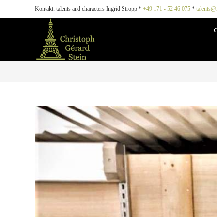
Kontakt: talents and characters Ingrid Stropp *
+49 171 - 52 46 075
*
talents@