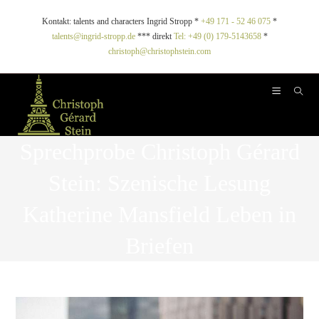
Kontakt: talents and characters Ingrid Stropp *
+49 171 - 52 46 075
*
talents@ingrid-stropp.de
*** direkt
Tel: +49 (0) 179-5143658
*
christoph@christophstein.com
Sprechprobe Christoph Gérard
Stein: Szenische Lesung
Katherine Mansfield Leben in
Briefen