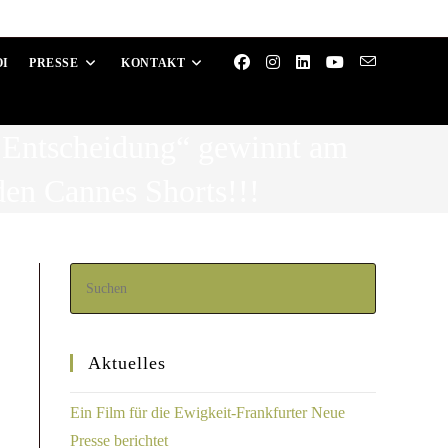
OI
PRESSE
KONTAKT
r Entscheidung“ gewinnt am
en Cannes Shorts!!!
Aktuelles
Ein Film für die Ewigkeit-Frankfurter Neue
Presse berichtet