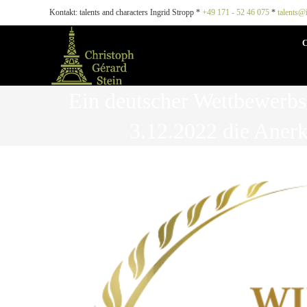
Kontakt: talents and characters Ingrid Stropp *
+49 171 - 52 46 075
*
talents@
Ein deutscher Wettbewerbs
3.12.2022 die Aner