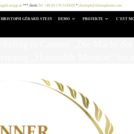
ingrid-stropp.de
*** direkt
Tel: +49 (0) 179-5143658
*
christoph@christophstein.com
CHRISTOPH GÉRARD STEIN
DEMO
PROJEKTE
C´EST M
-Erfolg in Cannes: „Die Macht de
kennung „Honorable Mention“ bei d