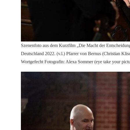
Szenenfoto aus dem Kurzfilm „Die Macht der Entscheidun
Deutschland 2022. (v.l.) Pfarrer von Bernus (Christian Klis
Wortgefecht Fotografin: Alexa Sommer (eye take your pictu