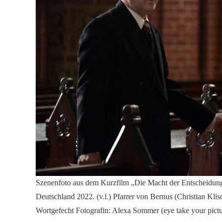
Szenenfoto aus dem Kurzfilm „Die Macht der Entscheidun
Deutschland 2022. (v.l.) Pfarrer von Bernus (Christian Klis
Wortgefecht Fotografin: Alexa Sommer (eye take your pictu