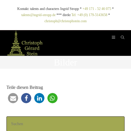
Kontakt: talents and characters Ingrid Stropp *
+49 171 - 52 46 075
*
talents@ingrid-stropp.de
*** direkt
Tel: +49 (0) 179-5143658
*
christoph@christophstein.com
Bilder
Teile diesen Beitrag