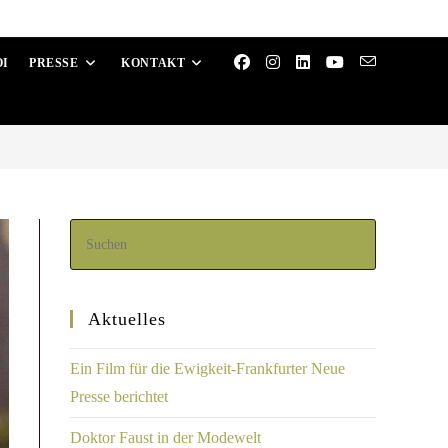
OI
PRESSE
KONTAKT
Aktuelles
Ein Film für die Ewigkeit-Frankfurter Neue
Presse berichtet
Doktor Faust in der Modewelt