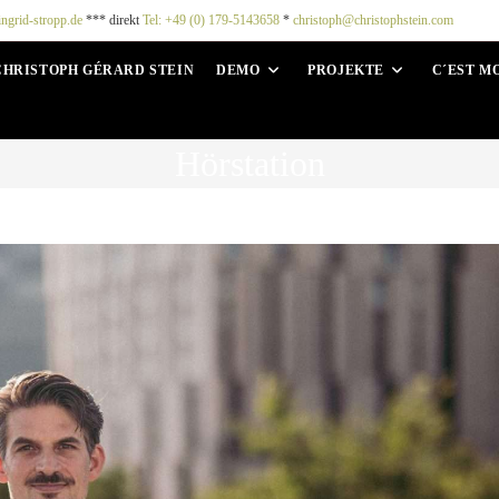
ingrid-stropp.de
*** direkt
Tel: +49 (0) 179-5143658
*
christoph@christophstein.com
CHRISTOPH GÉRARD STEIN
DEMO
PROJEKTE
C´EST M
Hörstation